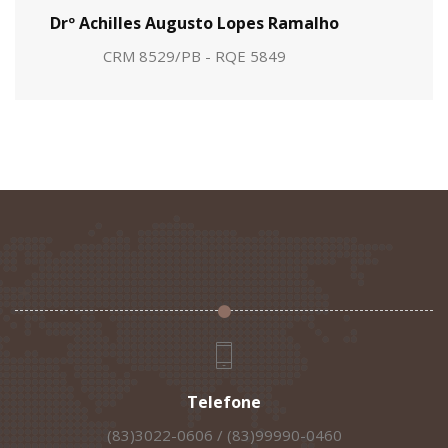
Drº Achilles Augusto Lopes Ramalho
CRM 8529/PB - RQE 5849
Telefone
(83)3022-0606 / (83)99990-0460