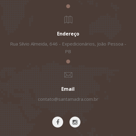
Endereço
Rua Silvio Almeida, 646 - Expedicionários, João Pessoa -
PB
Email
contato@santamadra.com.br