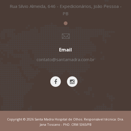
Rua Silvio Almeida, 646 - Expedicionários, João Pessoa -
PB
Email
contato@santamadra.com.br
Copyright © 2026 Santa Madra Hospital de Olhos. Responsável técnica: Dra.
Jana Toscano - PhD. CRM 5365/PB